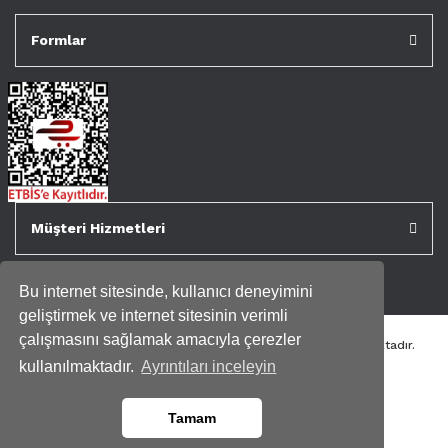
Formlar
Müşteri Hizmetleri
Bu internet sitesinde, kullanıcı deneyimini
geliştirmek ve internet sitesinin verimli
çalışmasını sağlamak amacıyla çerezler
Tüm kredi kartı bilgileriniz 256bit SSL Sertifikası ile korunmaktadır.
Genispencere.com Tüm Hakları Saklıdır.
kullanılmaktadır.
Ayrıntıları inceleyin
Tamam