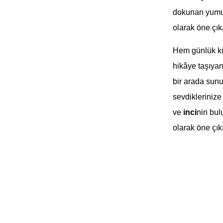
dokunan yumuşa
olarak öne çık
Hem günlük ku
hikâye taşıyan
bir arada sunu
sevdiklerinize
ve
inci
nin bul
olarak öne çıkı