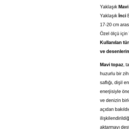
Yaklaşık
Mavi
Yaklaşık
İnci
17-20 cm aras
Özel ölçü için
Kullanılan tü
ve desenlerind
Mavi topaz
, 
huzurlu bir zih
saflığı, dişil 
enerjisiyle ön
ve denizin birl
açıdan bakıld
ilişkilendirild
aktarmayı dest