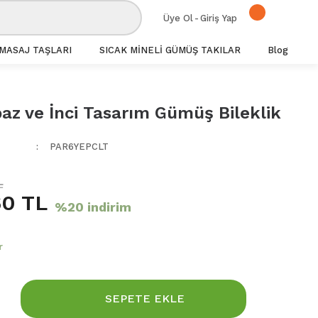
Üye Ol
-
Giriş Yap
MASAJ TAŞLARI
SICAK MİNELİ GÜMÜŞ TAKILAR
Blog
az ve İnci Tasarım Gümüş Bileklik
PAR6YEPCLT
L
60 TL
%20 indirim
r
SEPETE EKLE