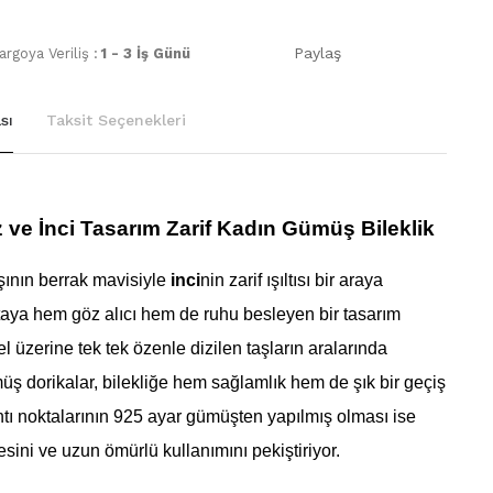
Paylaş
rgoya Veriliş :
1 - 3 İş Günü
sı
Taksit Seçenekleri
 ve İnci Tasarım Zarif Kadın Gümüş Bileklik
şının berrak mavisiyle
inci
nin zarif ışıltısı bir araya
taya hem göz alıcı hem de ruhu besleyen bir tasarım
tel üzerine tek tek özenle dizilen taşların aralarında
üş dorikalar, bilekliğe hem sağlamlık hem de şık bir geçiş
ntı noktalarının 925 ayar gümüşten yapılmış olması ise
esini ve uzun ömürlü kullanımını pekiştiriyor.