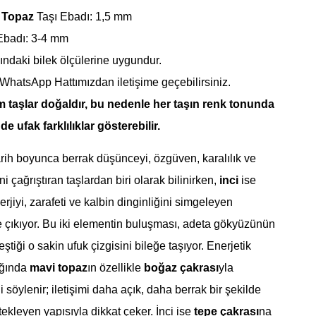
 Topaz
Taşı Ebadı: 1,5 mm
Ebadı: 3-4 mm
ındaki bilek ölçülerine uygundur.
 WhatsApp Hattımızdan iletişime geçebilirsiniz.
m taşlar doğaldır, bu nedenle her taşın renk tonunda
e ufak farklılıklar gösterebilir.
tarih boyunca berrak düşünceyi, özgüven, karalılık ve
ni çağrıştıran taşlardan biri olarak bilinirken,
inci
ise
enerjiyi, zarafeti ve kalbin dinginliğini simgeleyen
e çıkıyor. Bu iki elementin buluşması, adeta gökyüzünün
eştiği o sakin ufuk çizgisini bileğe taşıyor. Enerjetik
ığında
mavi topaz
ın özellikle
boğaz çakrası
yla
iği söylenir; iletişimi daha açık, daha berrak bir şekilde
ekleyen yapısıyla dikkat çeker. İnci ise
tepe çakrası
na