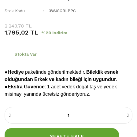
Stok Kodu
3WJ8GRLPPC
2.243,78 TL
1.795,02 TL
%20 indirim
Stokta Var
●Hediye
paketinde gönderilmektedir.
Bileklik esnek
olduğundan Erkek ve kadın bileği için uygundur.
●
Ekstra Güvence
: 1 adet yedek doğal taş ve yedek
misinayı yanında ücretsiz gönderiyoruz.
SEPETE EKLE