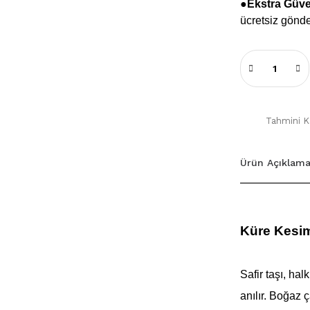
●
Ekstra Güv
ücretsiz gönde
Tahmini Ka
Ürün Açıklama
Küre Kesim
Safir taşı, hal
anılır. Boğaz 