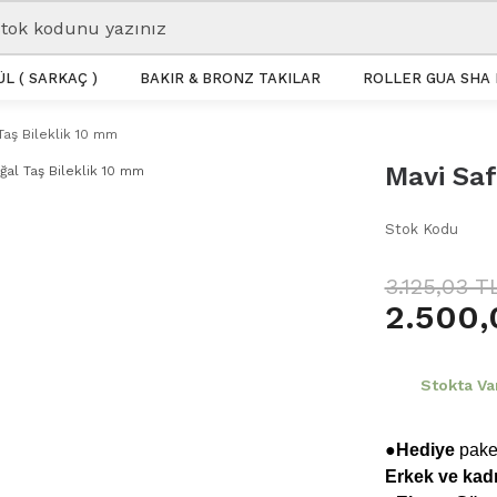
L ( SARKAÇ )
BAKIR & BRONZ TAKILAR
ROLLER GUA SHA 
Taş Bileklik 10 mm
Mavi Saf
Stok Kodu
3.125,03 T
2.500,
Stokta Va
●Hediye
paket
Erkek ve kadı