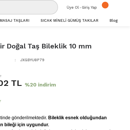
Üye Ol
-
Giriş Yap
MASAJ TAŞLARI
SICAK MİNELİ GÜMÜŞ TAKILAR
Blog
ir Doğal Taş Bileklik 10 mm
JXGBYU8P79
L
02 TL
%20 indirim
r
inde gönderilmektedir.
Bileklik esnek olduğundan
n bileği için uygundur.