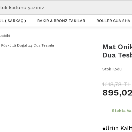
L ( SARKAÇ )
BAKIR & BRONZ TAKILAR
ROLLER GUA SHA 
esbihi
Mat Onik
Dua Tesb
Stok Kodu
1.118,78 TL
895,02
Stokta Va
●Ürün Kali