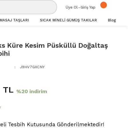
Üye Ol
-
Giriş Yap
MASAJ TAŞLARI
SICAK MİNELİ GÜMÜŞ TAKILAR
Blog
s Küre Kesim Püsküllü Doğaltaş
ihi
J9HV7GXCNY
 TL
%20 indirim
r
teli Tesbih Kutusunda Gönderilmektedir!