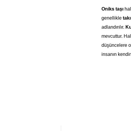
Oniks taşı
hal
genellikle
takı
adlandırılır.
Ku
mevcuttur. Halk
düşüncelere od
insanın kendin