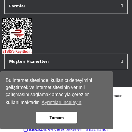
Formlar
Müşteri Hizmetleri
Bu internet sitesinde, kullanıcı deneyimini
geliştirmek ve internet sitesinin verimli
çalışmasını sağlamak amacıyla çerezler
Tüm kredi kartı bilgileriniz 256bit SSL Sertifikası ile korunmaktadır.
Genispencere.com Tüm Hakları Saklıdır.
kullanılmaktadır.
Ayrıntıları inceleyin
Tamam
ile
ideasoft
e-