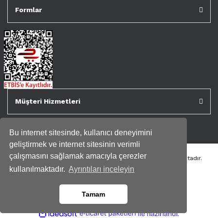
Formlar
Müşteri Hizmetleri
Bu internet sitesinde, kullanıcı deneyimini
geliştirmek ve internet sitesinin verimli
çalışmasını sağlamak amacıyla çerezler
Tüm kredi kartı bilgileriniz 256bit SSL Sertifikası ile korunmaktadır.
Genispencere.com Tüm Hakları Saklıdır.
kullanılmaktadır.
Ayrıntıları inceleyin
Tamam
ile
ideasoft
e-