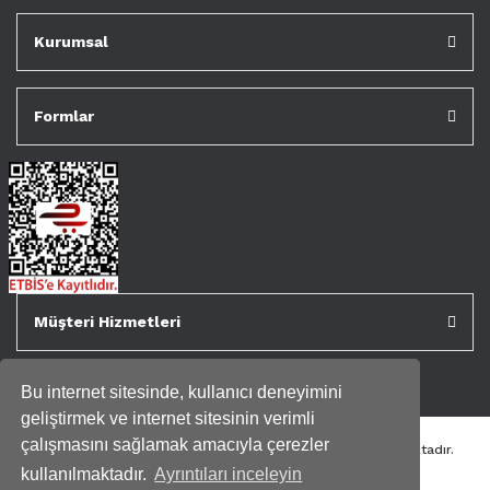
Kurumsal
Formlar
Müşteri Hizmetleri
Bu internet sitesinde, kullanıcı deneyimini
geliştirmek ve internet sitesinin verimli
çalışmasını sağlamak amacıyla çerezler
Tüm kredi kartı bilgileriniz 256bit SSL Sertifikası ile korunmaktadır.
Genispencere.com Tüm Hakları Saklıdır.
kullanılmaktadır.
Ayrıntıları inceleyin