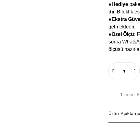
●Hediye
paket
dir.
Bileklik e
●
Ekstra Güv
gelmektedir.
●Özel Ölçü:
Fa
sonra WhatsApp
ölçüsü hazırla
Tahmini Ka
Ürün Açıklama