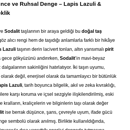
nce ve Ruhsal Denge – Lapis Lazuli &
eklik
ve
Sodalit
taşlarının bir araya geldiği bu
doğal taş
öz alıcı rengi hem de taşıdığı anlamlarla farklı bir hikâye
s Lazuli
taşının derin lacivert tonları, altın yansımalı
pirit
la gece gökyüzünü andırırken,
Sodalit
’in mavi-beyaz
 dalgalarının sakinliğini hatırlatıyor. İki taşın uyumu,
olarak değil, enerjisel olarak da tamamlayıcı bir bütünlük
pis Lazuli
, tarih boyunca bilgelik, akıl ve zeka kıvraklığı,
ere karşı koruma ve içsel sezgiyle ilişkilendirilmiş, eski
kralların, kraliçelerin ve bilginlerin taşı olarak değer
it
ise berrak düşünce, şans, çevreyle uyum, ifade gücü
nge sembolü olarak anılmış. Birlikte kullanıldığında,