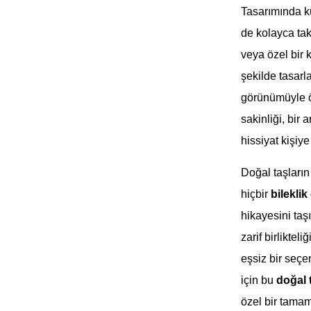
Tasarımında ku
de kolayca tak
veya özel bir 
şekilde tasar
görünümüyle ö
sakinliği, bir 
hissiyat kişiy
Doğal taşların
hiçbir
bileklik
hikayesini taş
zarif birliktel
eşsiz bir seçe
için bu
doğal t
özel bir tamaml