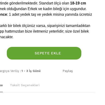
inde gönderilmektedir. Standart ölçü olan
18-19 cm
snek olduğundan Erkek ve kadın bileği için uygundur.
ence
: 1 adet yedek taş ve yedek misina yanında ücretsiz
rklı bir bilek ölçünüz varsa, siparişinizi tamamladıktan
 hattımızdan bize iletmeniz yeterlidir; size özel bilek
nacaktır.
SEPETE EKLE
Paylaş
rgoya Veriliş :
1 - 3 İş Günü
sı
Taksit Seçenekleri