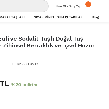
Üye Ol
-
Giriş Yap
MASAJ TAŞLARI
SICAK MİNELİ GÜMÜŞ TAKILAR
Blog
zuli ve Sodalit Taşlı Doğal Taş
- Zihinsel Berraklık ve İçsel Huzur
BK567TDVTY
 TL
%20 indirim
r