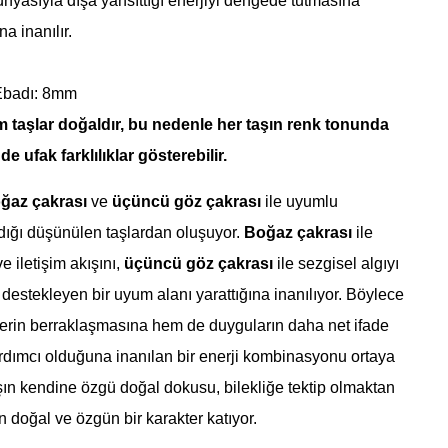
dünyasıyla dışa yansıttığı enerjiyi dengede tutmasına
a inanılır.
Ebadı: 8mm
m taşlar doğaldır, bu nedenle her taşın renk tonunda
e ufak farklılıklar gösterebilir.
ğaz çakrası
ve
üçüncü göz çakrası
ile uyumlu
şıdığı düşünülen taşlardan oluşuyor.
Boğaz çakrası
ile
e iletişim akışını,
üçüncü göz çakrası
ile sezgisel algıyı
ı destekleyen bir uyum alanı yarattığına inanılıyor. Böylece
rin berraklaşmasına hem de duyguların daha net ifade
rdımcı olduğuna inanılan bir enerji kombinasyonu ortaya
aşın kendine özgü doğal dokusu, bilekliğe tektip olmaktan
doğal ve özgün bir karakter katıyor.