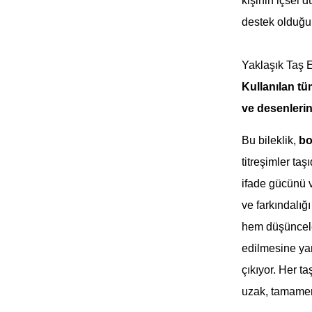
kişinin içsel 
destek olduğun
Yaklaşık Taş 
Kullanılan tü
ve desenlerind
Bu bileklik,
bo
titreşimler ta
ifade gücünü v
ve farkındalığ
hem düşüncele
edilmesine ya
çıkıyor. Her t
uzak, tamamen 