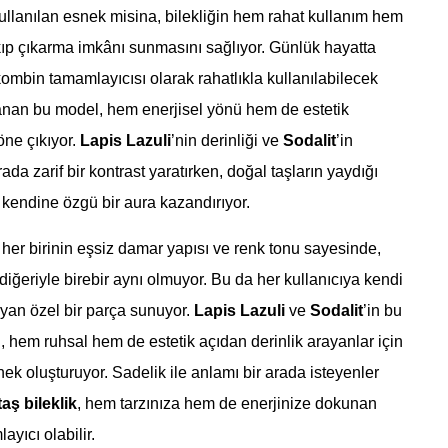
llanılan esnek misina, bilekliğin hem rahat kullanım hem
ıp çıkarma imkânı sunmasını sağlıyor. Günlük hayatta
kombin tamamlayıcısı olarak rahatlıkla kullanılabilecek
lanan bu model, hem enerjisel yönü hem de estetik
ne çıkıyor.
Lapis Lazuli
’nin derinliği ve
Sodalit
’in
arada zarif bir kontrast yaratırken, doğal taşların yaydığı
e kendine özgü bir aura kazandırıyor.
 her birinin eşsiz damar yapısı ve renk tonu sayesinde,
diğeriyle birebir aynı olmuyor. Bu da her kullanıcıya kendi
ıyan özel bir parça sunuyor.
Lapis Lazuli
ve
Sodalit
’in bu
iği, hem ruhsal hem de estetik açıdan derinlik arayanlar için
nek oluşturuyor. Sadelik ile anlamı bir arada isteyenler
aş bileklik
, hem tarzınıza hem de enerjinize dokunan
ayıcı olabilir.