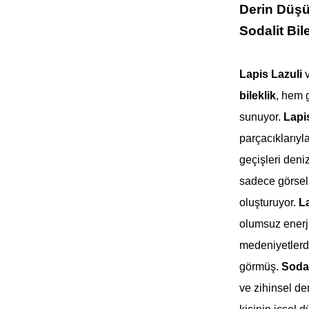
Derin Düşü
Sodalit Bil
Lapis Lazuli
bileklik
, hem g
sunuyor.
Lapi
parçacıklarıy
geçişleri deniz
sadece görsel 
oluşturuyor.
La
olumsuz enerjil
medeniyetlerde 
görmüş.
Sodal
ve zihinsel de