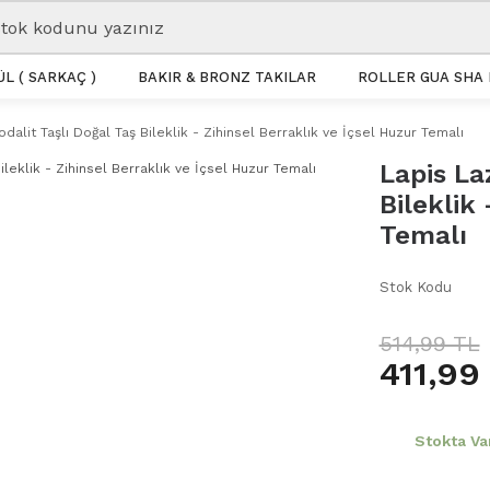
L ( SARKAÇ )
BAKIR & BRONZ TAKILAR
ROLLER GUA SHA 
odalit Taşlı Doğal Taş Bileklik - Zihinsel Berraklık ve İçsel Huzur Temalı
Lapis La
Bileklik 
Temalı
Stok Kodu
514,99 TL
411,99
Stokta Va