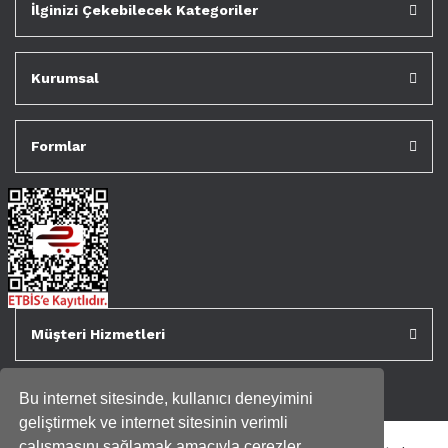
İlginizi Çekebilecek Kategoriler
Kurumsal
Formlar
Müşteri Hizmetleri
Bu internet sitesinde, kullanıcı deneyimini
geliştirmek ve internet sitesinin verimli
çalışmasını sağlamak amacıyla çerezler