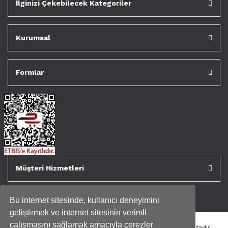
İlginizi Çekebilecek Kategoriler
Kurumsal
Formlar
Müşteri Hizmetleri
Bu internet sitesinde, kullanıcı deneyimini
geliştirmek ve internet sitesinin verimli
çalışmasını sağlamak amacıyla çerezler
Tüm kredi kartı bilgileriniz 256bit SSL Sertifikası ile korunmaktadır.