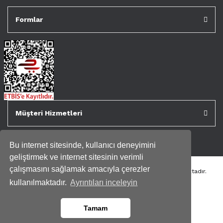
Formlar
Müşteri Hizmetleri
Bu internet sitesinde, kullanıcı deneyimini
geliştirmek ve internet sitesinin verimli
çalışmasını sağlamak amacıyla çerezler
Tüm kredi kartı bilgileriniz 256bit SSL Sertifikası ile korunmaktadır.
Genispencere.com Tüm Hakları Saklıdır.
kullanılmaktadır.
Ayrıntıları inceleyin
Tamam