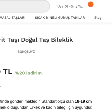
Üye Ol
-
Giriş Yap
MASAJ TAŞLARI
SICAK MİNELİ GÜMÜŞ TAKILAR
Blog
it Taşı Doğal Taş Bileklik
BGKQSUYZ
 TL
%20 indirim
r
inde gönderilmektedir. Standart ölçü olan
18-19 cm
snek olduğundan Erkek ve kadın bileği için uygundur.