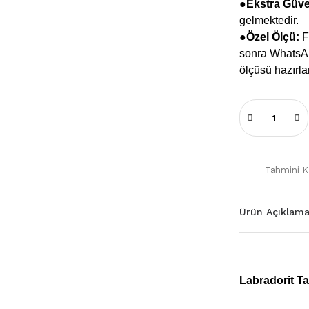
●
Ekstra Güv
gelmektedir.
●Özel Ölçü:
Fa
sonra WhatsApp
ölçüsü hazırla
Tahmini Ka
Ürün Açıklama
Labradorit Ta