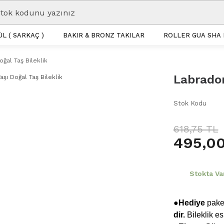
L ( SARKAÇ )
BAKIR & BRONZ TAKILAR
ROLLER GUA SHA 
oğal Taş Bileklik
Labrador
Stok Kodu
618,75 TL
495,00
Stokta Va
●Hediye
paket
dir.
Bileklik e