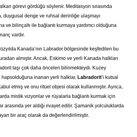
alkan görevi gördüğü söylenir. Meditasyon sırasında
a, duygusal denge ve ruhsal derinliğe ulaşmayı
ına ve bilinçaltı ile bağlantı kurmaya yardımcı olduğuna
inanç vardır.
 yüzyılda Kanada’nın Labrador bölgesinde keşfedilen bu
buradan almıştır. Ancak, Eskimo ve yerli Kanada halkları
dorit taşı çok daha önceleri bilinmekteydi. Kuzey
şa hapsolduğuna inanan yerli halklar,
Labradorit
’i kutsal
kabul etmiş ve onu ritüel objesi olarak kullanmıştır. Ayrıca,
larda mistik vizyonlar ve rüyalarla bağlantı kurmak için
ar arasında yer aldığı rivayet edilir. Şamanik yolculuklarda
yan bir araç olarak da değerlendirilmiştir.