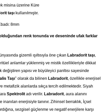
ek misina üzerine Küre
orit
taşı
kullanılmıştır.
Ebadı: 8mm
 olduğundan renk tonunda ve deseninde ufak farklar
ünyasında gizemli ışıltısıyla öne çıkan
Labradorit taşı
,
iritüel anlamlar yüklenmiş ve mistik özellikleriyle dikkat
k değiştiren yapısı ve büyüleyici parıltısı sayesinde
lis Taşı
" olarak da bilinen
Labradorit
, özellikle enerjisel
e metafizik alanlarda sıkça tercih edilmektedir. Siyah
lara
Spektrolit
adı verilir.
Labradorit
, aura alanını
 inanılan enerjisiyle tanınır. Zihinsel berraklık,
İçsel
tırdığına, sezgisel güçlenme ve negatif enerjilere karşı