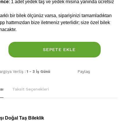
ence
: 1 adet yedek taş ve yedek misina yanında ücretsiz
rklı bir bilek ölçünüz varsa, siparişinizi tamamladıktan
 hattımızdan bize iletmeniz yeterlidir; size özel bilek
nacaktır.
SEPETE EKLE
Paylaş
rgoya Veriliş :
1 - 3 İş Günü
sı
Taksit Seçenekleri
şı Doğal Taş Bileklik