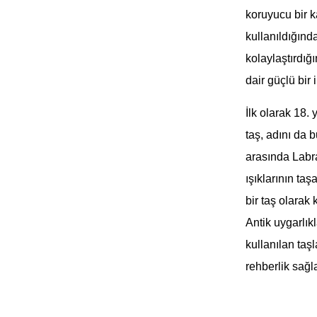
koruyucu bir k
kullanıldığınd
kolaylaştırdığ
dair güçlü bir 
İlk olarak 18.
taş, adını da 
arasında Labra
ışıklarının ta
bir taş olarak 
Antik uygarlık
kullanılan taşl
rehberlik sağla