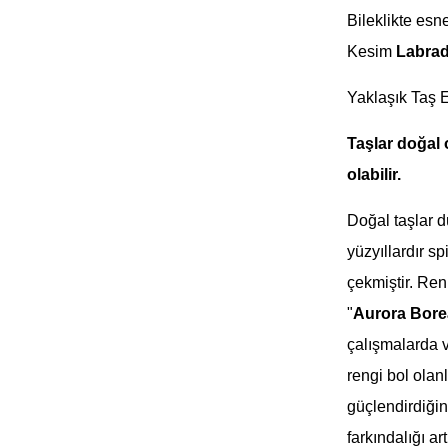
Bileklikte esn
Kesim
Labrad
Yaklaşık Taş 
Taşlar doğal
olabilir.
Doğal taşlar d
yüzyıllardır sp
çekmiştir. Ren
"
Aurora Borea
çalışmalarda v
rengi bol olan
güçlendirdiğine
farkındalığı ar