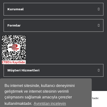
Kurumsal
Formlar
Müşteri Hizmetleri
Bu internet sitesinde, kullanıcı deneyimini
geliştirmek ve internet sitesinin verimli
çalışmasını sağlamak amacıyla çerezler
Tüm kredi kartı bilgileriniz 256bit SSL Sertifikası ile korunmaktadır.
Genispencere.com Tüm Hakları Saklıdır.
kullanılmaktadır.
Ayrıntıları inceleyin