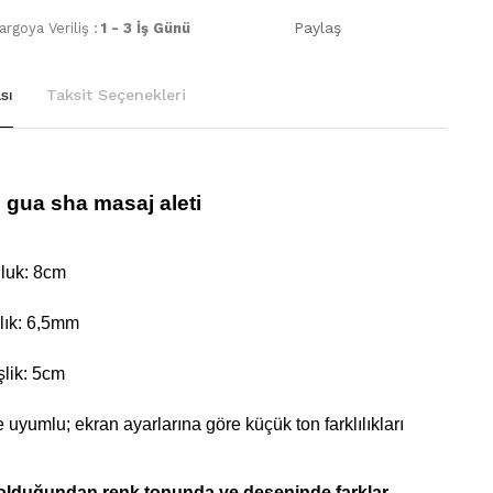
Paylaş
rgoya Veriliş :
1 - 3 İş Günü
sı
Taksit Seçenekleri
ı
gua sha masaj aleti
luk: 8cm
lık: 6,5mm
şlik: 5cm
e uyumlu; ekran ayarlarına göre küçük ton farklılıkları
 olduğundan renk tonunda ve deseninde farklar