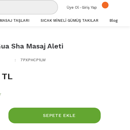
Üye Ol
-
Giriş Yap
MASAJ TAŞLARI
SICAK MİNELİ GÜMÜŞ TAKILAR
Blog
ua Sha Masaj Aleti
7PXPHCP1LW
 TL
r
SEPETE EKLE