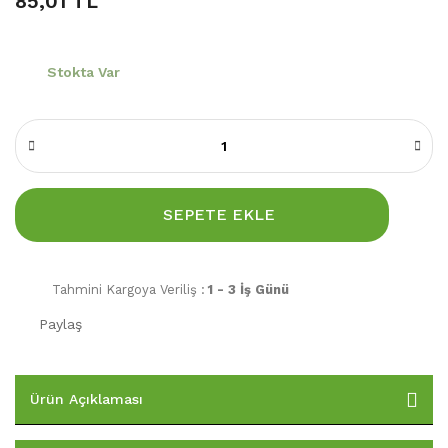
85,01 TL
Stokta Var
SEPETE EKLE
Tahmini Kargoya Veriliş :
1 - 3 İş Günü
Paylaş
Ürün Açıklaması