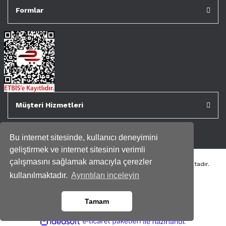
Formlar
Müşteri Hizmetleri
Bu internet sitesinde, kullanıcı deneyimini
geliştirmek ve internet sitesinin verimli
çalışmasını sağlamak amacıyla çerezler
Tüm kredi kartı bilgileriniz 256bit SSL Sertifikası ile korunmaktadır.
Genispencere.com Tüm Hakları Saklıdır.
kullanılmaktadır.
Ayrıntıları inceleyin
Tamam
ile
ideasoft
e-