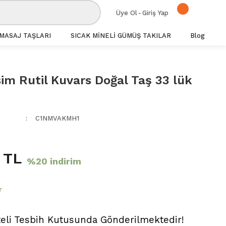
Üye Ol
-
Giriş Yap
MASAJ TAŞLARI
SICAK MİNELİ GÜMÜŞ TAKILAR
Blog
im Rutil Kuvars Doğal Taş 33 lük
C1NMVAKMH1
 TL
%20 indirim
r
teli Tesbih Kutusunda Gönderilmektedir!