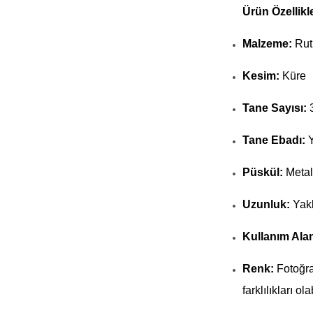
Ürün Özellikle
Malzeme:
Ruti
Kesim:
Küre
Tane Sayısı:
Tane Ebadı:
Y
Püskül:
Metal
Uzunluk:
Yakl
Kullanım Alan
Renk:
Fotoğra
farklılıkları olab