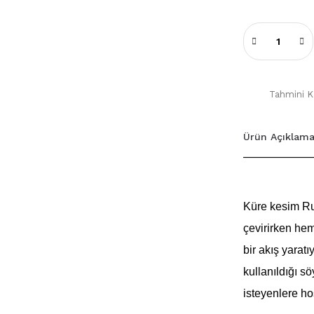
Tahmini Ka
Ürün Açıklama
Küre kesim Rut
çevirirken hem
bir akış yarat
kullanıldığı s
isteyenlere ho