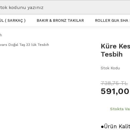
L ( SARKAÇ )
BAKIR & BRONZ TAKILAR
ROLLER GUA SHA 
ih
Küre Kes
Tesbih
Stok Kodu
738,75 TL
591,00
Stokta Va
●Ürün Kali