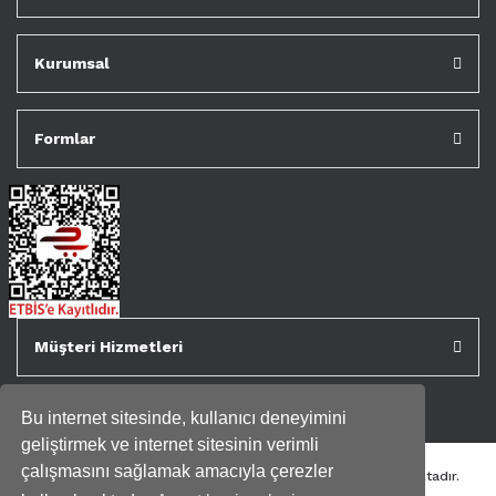
Kurumsal
Formlar
Müşteri Hizmetleri
Bu internet sitesinde, kullanıcı deneyimini
geliştirmek ve internet sitesinin verimli
çalışmasını sağlamak amacıyla çerezler
Tüm kredi kartı bilgileriniz 256bit SSL Sertifikası ile korunmaktadır.