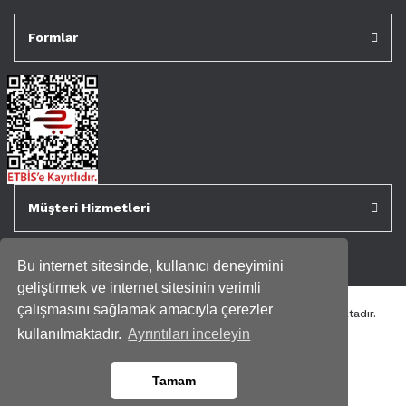
Formlar
Müşteri Hizmetleri
Bu internet sitesinde, kullanıcı deneyimini
geliştirmek ve internet sitesinin verimli
çalışmasını sağlamak amacıyla çerezler
Tüm kredi kartı bilgileriniz 256bit SSL Sertifikası ile korunmaktadır.
Genispencere.com Tüm Hakları Saklıdır.
kullanılmaktadır.
Ayrıntıları inceleyin
Tamam