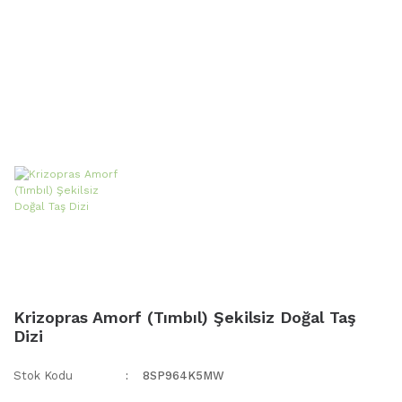
Krizopras Amorf (Tımbıl) Şekilsiz Doğal Taş
Dizi
Stok Kodu
8SP964K5MW