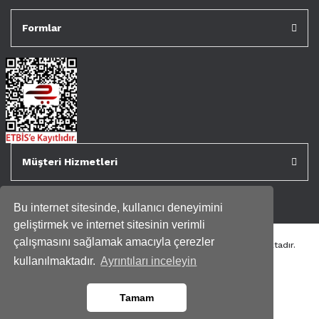
Formlar
Müşteri Hizmetleri
Bu internet sitesinde, kullanıcı deneyimini
geliştirmek ve internet sitesinin verimli
çalışmasını sağlamak amacıyla çerezler
Tüm kredi kartı bilgileriniz 256bit SSL Sertifikası ile korunmaktadır.
Genispencere.com Tüm Hakları Saklıdır.
kullanılmaktadır.
Ayrıntıları inceleyin
Tamam