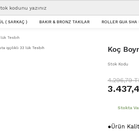
L ( SARKAÇ )
BAKIR & BRONZ TAKILAR
ROLLER GUA SHA 
 lük Tesbih
Koç Boyn
Stok Kodu
4.296,79 T
3.437,
Stokta Va
●Ürün Kali