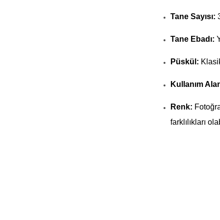
Tane Sayısı:
Tane Ebadı:
Y
Püskül:
Klasi
Kullanım Alan
Renk:
Fotoğra
farklılıkları olab