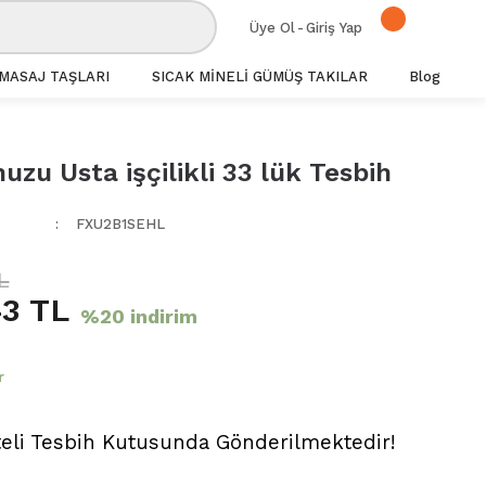
Üye Ol
-
Giriş Yap
MASAJ TAŞLARI
SICAK MİNELİ GÜMÜŞ TAKILAR
Blog
uzu Usta işçilikli 33 lük Tesbih
FXU2B1SEHL
L
43 TL
%20 indirim
r
teli Tesbih Kutusunda Gönderilmektedir!