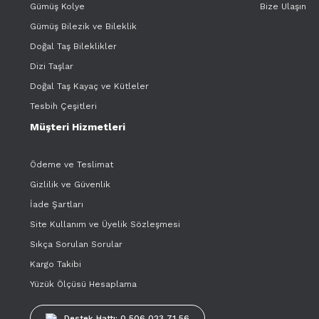
Gümüş Kolye
Bize Ulaşın
Gümüş Bilezik ve Bileklik
Doğal Taş Bileklikler
Dizi Taşlar
Doğal Taş Kayaç ve Kütleler
Tesbih Çeşitleri
Müşteri Hizmetleri
Ödeme ve Teslimat
Gizlilik ve Güvenlik
İade Şartları
Site Kullanım ve Üyelik Sözleşmesi
Sıkça Sorulan Sorular
Kargo Takibi
Yüzük Ölçüsü Hesaplama
Destek Hattı: 0 506 023 71 56