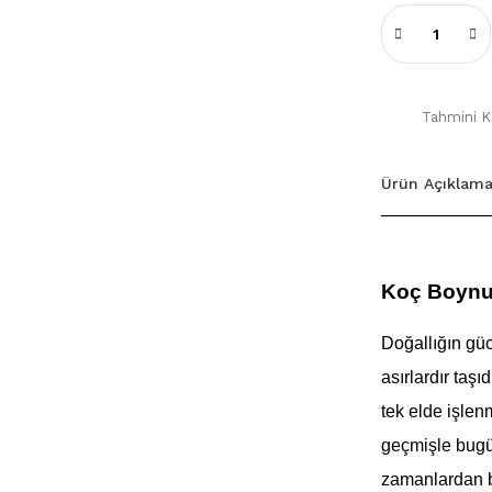
Tahmini Ka
Ürün Açıklama
Koç Boynuzu
Doğallığın gü
asırlardır taş
tek elde işlen
geçmişle bugün
zamanlardan b