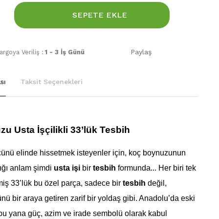
SEPETE EKLE
Paylaş
rgoya Veriliş :
1 - 3 İş Günü
sı
Taksit Seçenekleri
 Usta İşçilikli 33’lük Tesbih
cünü elinde hissetmek isteyenler için, koç boynuzunun
ıdığı anlam şimdi
usta işi
bir
tesbih
formunda... Her biri tek
miş 33’lük bu özel parça, sadece bir
tesbih
değil,
ü bir araya getiren zarif bir yoldaş gibi. Anadolu’da eski
u yana güç, azim ve irade sembolü olarak kabul