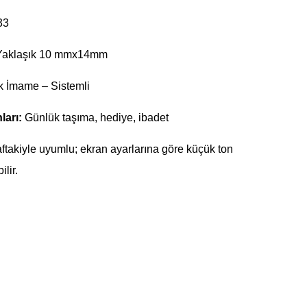
33
aklaşık 10 mmx14mm
k İmame – Sistemli
ları:
Günlük taşıma, hediye, ibadet
ftakiyle uyumlu; ekran ayarlarına göre küçük ton
ilir.