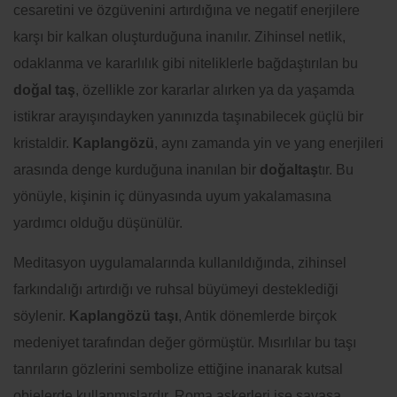
cesaretini ve özgüvenini artırdığına ve negatif enerjilere
karşı bir kalkan oluşturduğuna inanılır. Zihinsel netlik,
odaklanma ve kararlılık gibi niteliklerle bağdaştırılan bu
doğal taş
, özellikle zor kararlar alırken ya da yaşamda
istikrar arayışındayken yanınızda taşınabilecek güçlü bir
kristaldir.
Kaplangözü
, aynı zamanda yin ve yang enerjileri
arasında denge kurduğuna inanılan bir
doğaltaş
tır. Bu
yönüyle, kişinin iç dünyasında uyum yakalamasına
yardımcı olduğu düşünülür.
Meditasyon uygulamalarında kullanıldığında, zihinsel
farkındalığı artırdığı ve ruhsal büyümeyi desteklediği
söylenir.
Kaplangözü taşı
, Antik dönemlerde birçok
medeniyet tarafından değer görmüştür. Mısırlılar bu taşı
tanrıların gözlerini sembolize ettiğine inanarak kutsal
objelerde kullanmışlardır. Roma askerleri ise savaşa