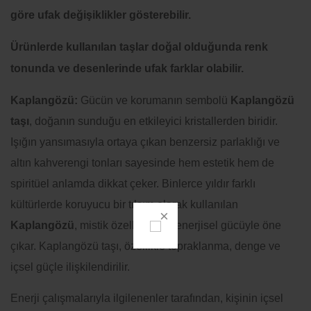
göre ufak değişiklikler gösterebilir.
Ürünlerde kullanılan taşlar doğal olduğunda renk
tonunda ve desenlerinde ufak farklar olabilir.
Kaplangözü:
Gücün ve korumanın sembolü
Kaplangözü
taşı
, doğanın sunduğu en etkileyici kristallerden biridir.
Işığın yansımasıyla ortaya çıkan benzersiz parlaklığı ve
altın kahverengi tonları sayesinde hem estetik hem de
spiritüel anlamda dikkat çeker. Binlerce yıldır farklı
kültürlerde koruyucu bir tılsım olarak kullanılan
Kaplangözü
, mistik özellikleri ve enerjisel gücüyle öne
çıkar. Kaplangözü taşı, özellikle topraklanma, denge ve
içsel güçle ilişkilendirilir.
Enerji çalışmalarıyla ilgilenenler tarafından, kişinin içsel