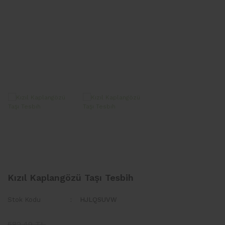
TARAFTAR TESBİH
Kızıl Kaplangözü Taşı Tesbih
Stok Kodu
HJLQSUVW
582,49 TL