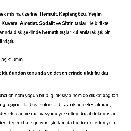
nek misina üzerine
Hematit
,
Kaplangözü
,
Yeşim
 Kuvars
,
Ametist
,
Sodalit
ve
Sitrin
taşları ile birlikte
larında disk şeklinde
hematit
taşlar kullanılarak şık bir
lmiştir.
laşık: 8mm
 olduğundan tonunda ve desenlerinde ufak farklar
ileri hem yoğun bir bilgi akışıyla hem de dikkat dağıtan
 uğraşıyor. Hal böyle olunca, biraz olsun nefes aldıran,
estek olan ve motivasyonu yükselten doğal dokunuşlar
en değerli hale geliyor. İşte tam da bu düşünceden yola