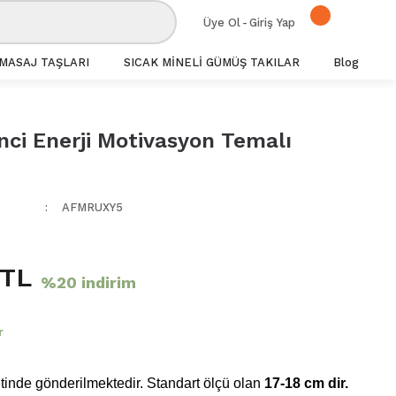
Üye Ol
-
Giriş Yap
MASAJ TAŞLARI
SICAK MİNELİ GÜMÜŞ TAKILAR
Blog
nci Enerji Motivasyon Temalı
AFMRUXY5
 TL
%20 indirim
r
inde gönderilmektedir. Standart ölçü olan
17-18 cm dir.