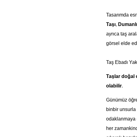
Tasarımda es
Taşı
,
Dumanlı
ayrıca taş ara
görsel elde edi
Taş Ebadı Yak
Taşlar doğal
olabilir
.
Günümüz öğrenc
binbir unsurla
odaklanmaya d
her zamankind