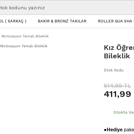
L ( SARKAÇ )
BAKIR & BRONZ TAKILAR
ROLLER GUA SHA 
i Motivasyon Temalı Bileklik
Kız Öğre
Bileklik
Stok Kodu
514,99 TL
411,99
Stokta Va
●Hediye
paket