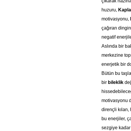
çıkarak hazırl
huzuru,
Kapl
motivasyonu,
çağıran dingin
negatif enerjil
Aslında bir ba
merkezine top
enerjetik bir do
Bütün bu taşla
bir
bileklik
değ
hissedebileceğ
motivasyonu di
dirençli kılan
bu enerjiler, 
sezgiye kadar 