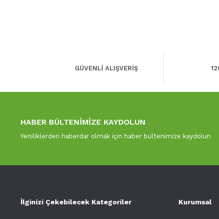
GÜVENLİ ALIŞVERİŞ
12
HABER BÜLTENİMİZE KAYDOLUN
Yeniliklerden haberdar olmak için haber bültenimize kaydolun
İlginizi Çekebilecek Kategoriler
Kurumsal