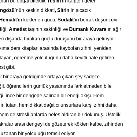
anan bu doğal bileklik
Yeşim
’in kalpten gelen
angözü
’nün keskin dikkati,
Sitrin
’in sıcacık
Hematit
’in köklenen gücü,
Sodalit
’in berrak düşünceyi
liği,
Ametist
taşının sakinliği ve
Dumanlı Kuvars
’ın ağır
eri dışarıda bırakan güçlü duruşunu bir araya getiriyor.
kıma ders kitapları arasında kaybolan zihni, yeniden
layan, öğrenme yolculuğunu daha keyifli hale getiren
st gibi.
r bir araya geldiğinde ortaya çıkan şey sadece
il, öğrencilerin günlük yaşamında fark etmeden bile
i, ince bir dengede salınan bir enerji akışı. Hem
ri tutan, hem dikkat dağıtıcı unsurlara karşı zihni daha
, hem de stresli anlarda nefes aldıran bir dokunuş. Üstelik
çakralar arası dengeyi de gözeterek kökten kalbe, zihinden
uzanan bir yolculuğu temsil ediyor.