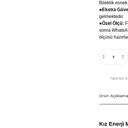
Bileklik esnek
●
Ekstra Güv
gelmektedir.
●Özel Ölçü:
Fa
sonra WhatsApp
ölçüsü hazırla
Tahmini Ka
Ürün Açıklama
Kız Enerji 