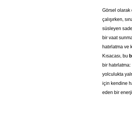
Görsel olarak 
çalışırken, sı
süsleyen sade 
bir vaat sunma
hatırlatma ve 
Kısacası, bu
b
bir hatırlatma
yolculukta yal
için kendine h
eden bir enerj