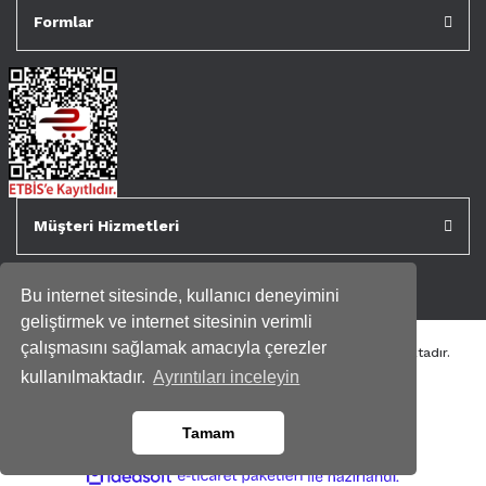
Formlar
Müşteri Hizmetleri
Bu internet sitesinde, kullanıcı deneyimini
geliştirmek ve internet sitesinin verimli
çalışmasını sağlamak amacıyla çerezler
Tüm kredi kartı bilgileriniz 256bit SSL Sertifikası ile korunmaktadır.
Genispencere.com Tüm Hakları Saklıdır.
kullanılmaktadır.
Ayrıntıları inceleyin
Tamam
ile
ideasoft
e-