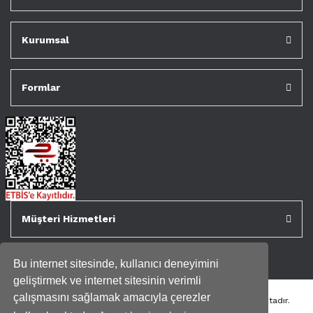
Kurumsal
Formlar
Müşteri Hizmetleri
Bu internet sitesinde, kullanıcı deneyimini
geliştirmek ve internet sitesinin verimli
çalışmasını sağlamak amacıyla çerezler
Tüm kredi kartı bilgileriniz 256bit SSL Sertifikası ile korunmaktadır.