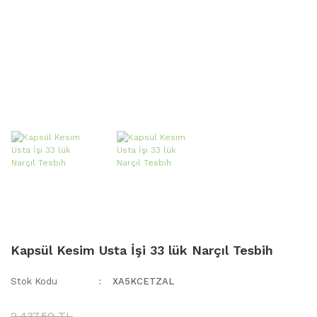
Kapsül Kesim Usta İşi 33 lük Narçıl Tesbih
Stok Kodu
XA5KCETZAL
2.437,50 TL