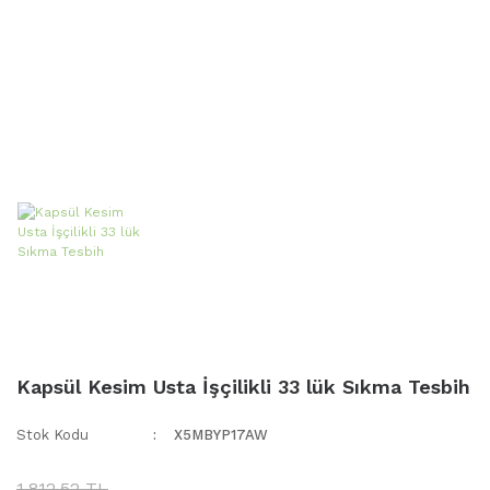
Kapsül Kesim Usta İşçilikli 33 lük Sıkma Tesbih
Stok Kodu
X5MBYP17AW
1.812,52 TL