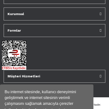
Kurumsal
Formlar
Müşteri Hizmetleri
Bu internet sitesinde, kullanıcı deneyimini
geliştirmek ve internet sitesinin verimli
çalışmasını sağlamak amacıyla çerezler
Tüm kredi kartı bilgileriniz 256bit SSL Sertifikası ile korunmaktadır.