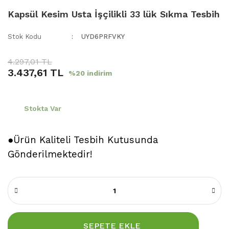
Kapsül Kesim Usta İşçilikli 33 lük Sıkma Tesbih
Stok Kodu
UYD6PRFVKY
4.297,01 TL
3.437,61 TL
%20 indirim
Stokta Var
●Ürün Kaliteli Tesbih Kutusunda
Gönderilmektedir!
SEPETE EKLE