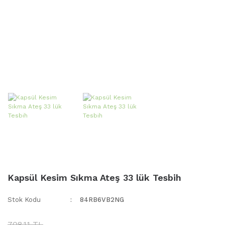
Kapsül Kesim Sıkma Ateş 33 lük Tesbih
Stok Kodu
84RB6VB2NG
708,11 TL