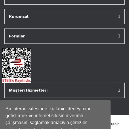
Kurumsal
Formlar
Müşteri Hizmetleri
Bu internet sitesinde, kullanıcı deneyimini
geliştirmek ve internet sitesinin verimli
çalışmasını sağlamak amacıyla çerezler
Tüm kredi kartı bilgileriniz 256bit SSL Sertifikası ile korunmaktadır.