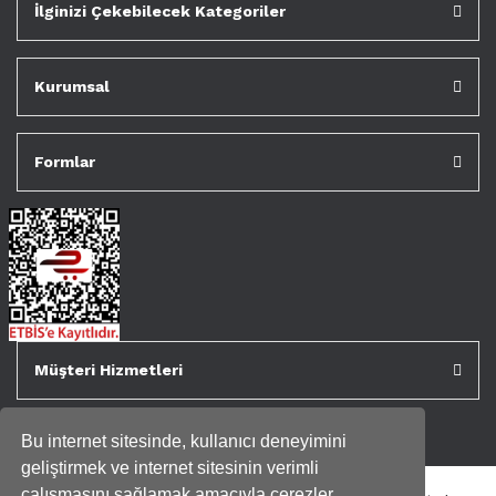
İlginizi Çekebilecek Kategoriler
Kurumsal
Formlar
Müşteri Hizmetleri
Bu internet sitesinde, kullanıcı deneyimini
geliştirmek ve internet sitesinin verimli
çalışmasını sağlamak amacıyla çerezler