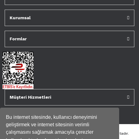
Kurumsal
Formlar
Müşteri Hizmetleri
Bu internet sitesinde, kullanıcı deneyimini
geliştirmek ve internet sitesinin verimli
çalışmasını sağlamak amacıyla çerezler
Tüm kredi kartı bilgileriniz 256bit SSL Sertifikası ile korunmaktadır.