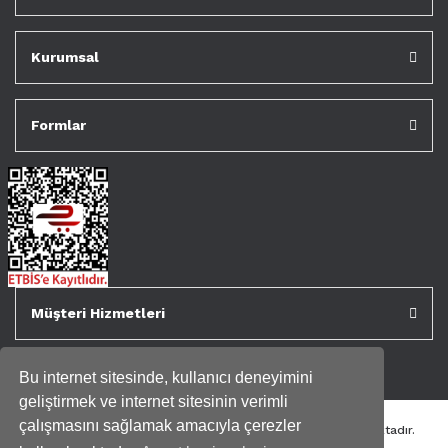
Kurumsal
Formlar
Müşteri Hizmetleri
Bu internet sitesinde, kullanıcı deneyimini
geliştirmek ve internet sitesinin verimli
çalışmasını sağlamak amacıyla çerezler
Tüm kredi kartı bilgileriniz 256bit SSL Sertifikası ile korunmaktadır.