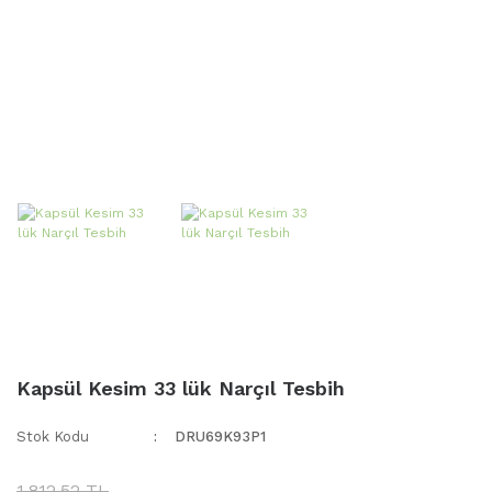
Kapsül Kesim 33 lük Narçıl Tesbih
Stok Kodu
DRU69K93P1
1.812,52 TL