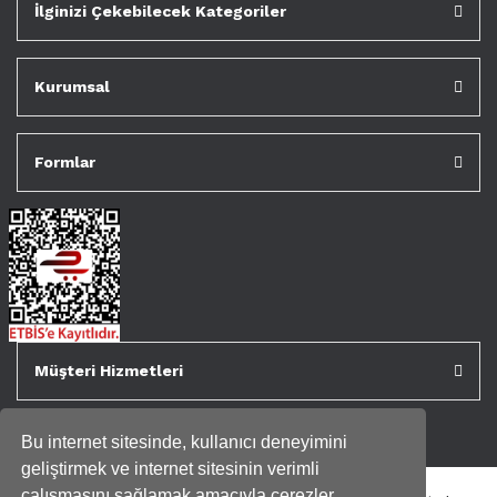
İlginizi Çekebilecek Kategoriler
Kurumsal
Formlar
Müşteri Hizmetleri
Bu internet sitesinde, kullanıcı deneyimini
geliştirmek ve internet sitesinin verimli
çalışmasını sağlamak amacıyla çerezler