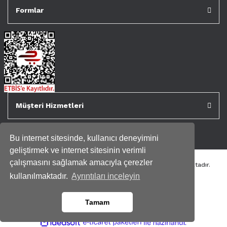
Formlar
Müşteri Hizmetleri
Bu internet sitesinde, kullanıcı deneyimini
geliştirmek ve internet sitesinin verimli
çalışmasını sağlamak amacıyla çerezler
Tüm kredi kartı bilgileriniz 256bit SSL Sertifikası ile korunmaktadır.
Genispencere.com Tüm Hakları Saklıdır.
kullanılmaktadır.
Ayrıntıları inceleyin
Tamam
ile
ideasoft
e-