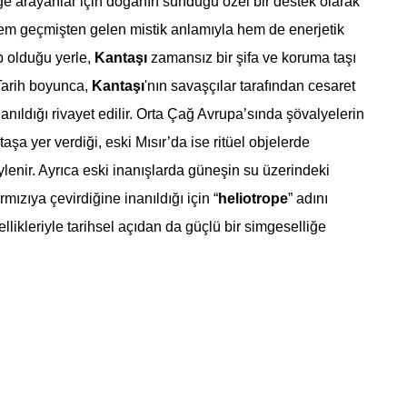
e arayanlar için doğanın sunduğu özel bir destek olarak
Hem geçmişten gelen mistik anlamıyla hem de enerjetik
 olduğu yerle,
Kantaşı
zamansız bir şifa ve koruma taşı
 Tarih boyunca,
Kantaşı
'nın savaşçılar tarafından cesaret
lanıldığı rivayet edilir. Orta Çağ Avrupa’sında şövalyelerin
taşa yer verdiği, eski Mısır’da ise ritüel objelerde
öylenir. Ayrıca eski inanışlarda güneşin su üzerindeki
mızıya çevirdiğine inanıldığı için “
heliotrope
” adını
ellikleriyle tarihsel açıdan da güçlü bir simgeselliğe