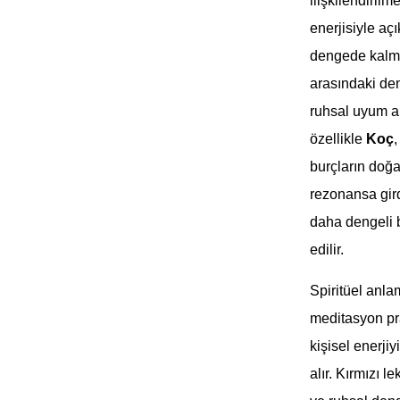
ilişkilendiril
enerjisiyle açı
dengede kalma
arasındaki den
ruhsal uyum ar
özellikle
Koç
burçların doğas
rezonansa gird
daha dengeli b
edilir.
Spiritüel anl
meditasyon pr
kişisel enerjiy
alır. Kırmızı l