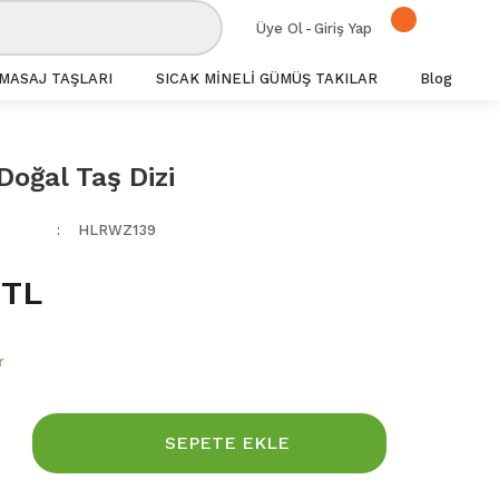
Üye Ol
-
Giriş Yap
MASAJ TAŞLARI
SICAK MİNELİ GÜMÜŞ TAKILAR
Blog
Doğal Taş Dizi
HLRWZ139
 TL
r
SEPETE EKLE