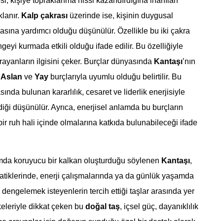
mesi, kişiye topraklanma hissi kazandırdığına inanılan
klanır.
Kalp çakrası
üzerinde ise, kişinin duygusal
sına yardımcı olduğu düşünülür. Özellikle bu iki çakra
geyi kurmada etkili olduğu ifade edilir. Bu özelliğiyle
ayanların ilgisini çeker. Burçlar dünyasında
Kantaşı
’nın
,
Aslan
ve
Yay
burçlarıyla uyumlu olduğu belirtilir. Bu
ında bulunan kararlılık, cesaret ve liderlik enerjisiyle
iği düşünülür. Ayrıca, enerjisel anlamda bu burçların
ir ruh hali içinde olmalarına katkıda bulunabileceği ifade
amda koruyucu bir kalkan oluşturduğu söylenen
Kantaşı
,
atiklerinde, enerji çalışmalarında ya da günlük yaşamda
i dengelemek isteyenlerin tercih ettiği taşlar arasında yer
ekeleriyle dikkat çeken bu
doğal taş
, içsel güç, dayanıklılık