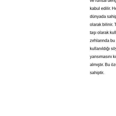
ve ruhsal deng
kabul edilir. 
dünyada sahip
olarak bilinir.
taşı olarak kul
zırhlarında bu 
kullanıldığı s
yansımasını kır
almıştır. Bu öz
sahiptir.