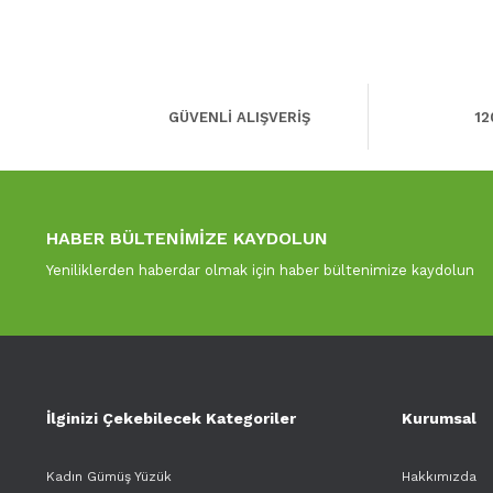
GÜVENLİ ALIŞVERİŞ
12
HABER BÜLTENİMİZE KAYDOLUN
Yeniliklerden haberdar olmak için haber bültenimize kaydolun
İlginizi Çekebilecek Kategoriler
Kurumsal
Kadın Gümüş Yüzük
Hakkımızda