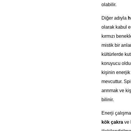
olabilir.
Diğer adıyla
h
olarak kabul ed
kırmızı benekl
mistik bir anl
kültürlerde ku
koruyucu olduğ
kişinin enerjik
mevcuttur. Spi
arınmak ve kiş
bilinir.
Enerji çalışmal
kök çakra
ve