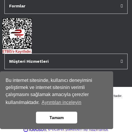
Formlar
Müşteri Hizmetleri
Bu internet sitesinde, kullanıcı deneyimini
geliştirmek ve internet sitesinin verimli
çalışmasını sağlamak amacıyla çerezler
Tüm kredi kartı bilgileriniz 256bit SSL Sertifikası ile korunmaktadır.
Genispencere.com Tüm Hakları Saklıdır.
kullanılmaktadır.
Ayrıntıları inceleyin
Tamam
ile
ideasoft
e-