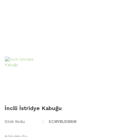
İncili İstridye Kabuğu
Stok Kodu
ECMY8UDB6M
574,99 TL