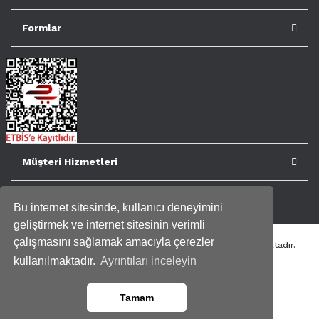
Formlar
Müşteri Hizmetleri
Bu internet sitesinde, kullanıcı deneyimini
geliştirmek ve internet sitesinin verimli
çalışmasını sağlamak amacıyla çerezler
Tüm kredi kartı bilgileriniz 256bit SSL Sertifikası ile korunmaktadır.
Genispencere.com Tüm Hakları Saklıdır.
kullanılmaktadır.
Ayrıntıları inceleyin
Tamam