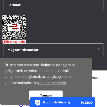
Formlar
Müşteri Hizmetleri
Bu internet sitesinde, kullanıcı deneyimini
geliştirmek ve internet sitesinin verimli
çalışmasını sağlamak amacıyla çerezler
Tüm kredi kartı bilgileriniz 256bit SSL Sertifikası ile korunmaktadır.
Genispencere.com Tüm Hakları Saklıdır.
kullanılmaktadır.
Ayrıntıları inceleyin
PCI-DSS Ödeme Güvenliği
Tamam
7/24 Canlı Destek
Korumalı Alışveriş
ile
ideasoft
iyzico Korumalı Alışveriş
e-