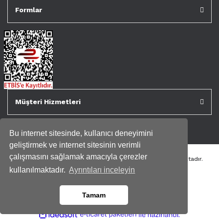
Formlar
Müşteri Hizmetleri
Bu internet sitesinde, kullanıcı deneyimini
geliştirmek ve internet sitesinin verimli
çalışmasını sağlamak amacıyla çerezler
Tüm kredi kartı bilgileriniz 256bit SSL Sertifikası ile korunmaktadır.
Genispencere.com Tüm Hakları Saklıdır.
kullanılmaktadır.
Ayrıntıları inceleyin
Tamam
ile
ideasoft
e-