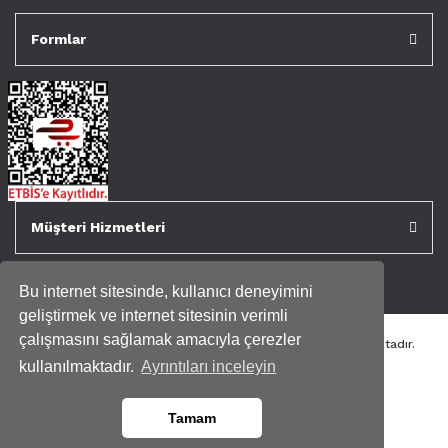
Formlar
Müşteri Hizmetleri
Bu internet sitesinde, kullanıcı deneyimini
geliştirmek ve internet sitesinin verimli
çalışmasını sağlamak amacıyla çerezler
Tüm kredi kartı bilgileriniz 256bit SSL Sertifikası ile korunmaktadır.
Genispencere.com Tüm Hakları Saklıdır.
kullanılmaktadır.
Ayrıntıları inceleyin
Tamam