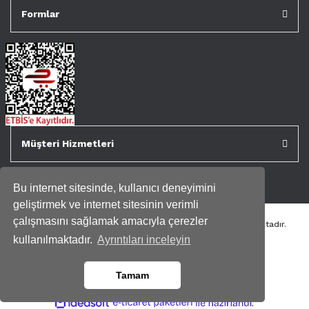
Formlar
Müşteri Hizmetleri
Bu internet sitesinde, kullanıcı deneyimini
geliştirmek ve internet sitesinin verimli
çalışmasını sağlamak amacıyla çerezler
Tüm kredi kartı bilgileriniz 256bit SSL Sertifikası ile korunmaktadır.
Genispencere.com Tüm Hakları Saklıdır.
kullanılmaktadır.
Ayrıntıları inceleyin
Tamam
ile
ideasoft
e-