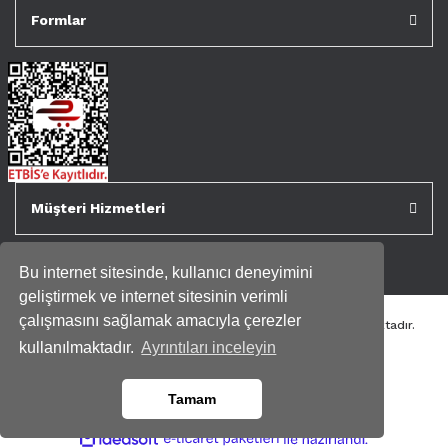
Formlar
Müşteri Hizmetleri
Bu internet sitesinde, kullanıcı deneyimini
geliştirmek ve internet sitesinin verimli
çalışmasını sağlamak amacıyla çerezler
Tüm kredi kartı bilgileriniz 256bit SSL Sertifikası ile korunmaktadır.
Genispencere.com Tüm Hakları Saklıdır.
kullanılmaktadır.
Ayrıntıları inceleyin
Tamam
ile
ideasoft
e-