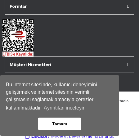
Formlar
Müşteri Hizmetleri
Bu internet sitesinde, kullanıcı deneyimini
geliştirmek ve internet sitesinin verimli
çalışmasını sağlamak amacıyla çerezler
Tüm kredi kartı bilgileriniz 256bit SSL Sertifikası ile korunmaktadır.
Genispencere.com Tüm Hakları Saklıdır.
kullanılmaktadır.
Ayrıntıları inceleyin
Tamam
ile
ideasoft
e-