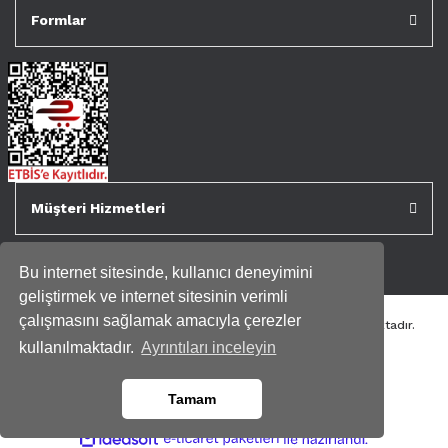
Formlar
Müşteri Hizmetleri
Bu internet sitesinde, kullanıcı deneyimini
geliştirmek ve internet sitesinin verimli
çalışmasını sağlamak amacıyla çerezler
Tüm kredi kartı bilgileriniz 256bit SSL Sertifikası ile korunmaktadır.
Genispencere.com Tüm Hakları Saklıdır.
kullanılmaktadır.
Ayrıntıları inceleyin
Tamam
ile
ideasoft
e-