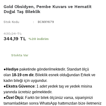
Gold Obsidyen, Pembe Kuvars ve Hematit
Doğal Taş Bileklik
Stok Kodu
BCMXY679
430,24 TL
344,19 TL
%20 indirim
Stokta Var
●Hediye
paketinde gönderilmektedir. Standart ölçü
olan
18-19 cm dir.
Bileklik esnek olduğundan Erkek ve
kadın bileği için uygundur.
●
Ekstra Güvence
: 1 adet yedek taş ve yedek misina
yanında ücretsiz gelmektedir.
●Özel Ölçü:
Farklı bir bilek ölçünüz varsa, siparişinizi
tamamladıktan sonra WhatsApp hattımızdan bize iletmeniz