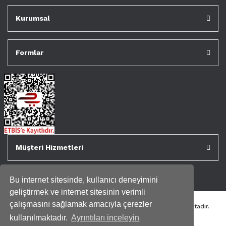
Kurumsal
Formlar
Müşteri Hizmetleri
Bu internet sitesinde, kullanıcı deneyimini
geliştirmek ve internet sitesinin verimli
çalışmasını sağlamak amacıyla çerezler
Tüm kredi kartı bilgileriniz 256bit SSL Sertifikası ile korunmaktadır.
Genispencere.com Tüm Hakları Saklıdır.
kullanılmaktadır.
Ayrıntıları inceleyin