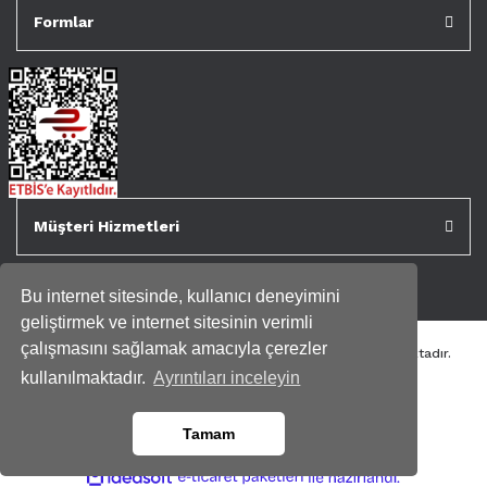
Formlar
Müşteri Hizmetleri
Bu internet sitesinde, kullanıcı deneyimini
geliştirmek ve internet sitesinin verimli
çalışmasını sağlamak amacıyla çerezler
Tüm kredi kartı bilgileriniz 256bit SSL Sertifikası ile korunmaktadır.
Genispencere.com Tüm Hakları Saklıdır.
kullanılmaktadır.
Ayrıntıları inceleyin
Tamam
ile
ideasoft
e-