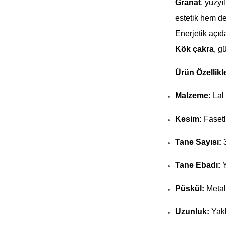
Granat
, yüzyı
estetik hem de
Enerjetik açı
Kök çakra
, g
Ürün Özellikle
Malzeme:
Lal 
Kesim:
Fasetl
Tane Sayısı:
Tane Ebadı:
Y
Püskül:
Metal
Uzunluk:
Yakl