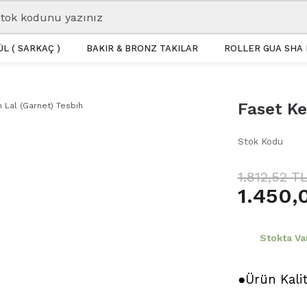
L ( SARKAÇ )
BAKIR & BRONZ TAKILAR
ROLLER GUA SHA 
Faset Ke
Stok Kodu
1.812,52 T
1.450,
Stokta Va
●Ürün Kali