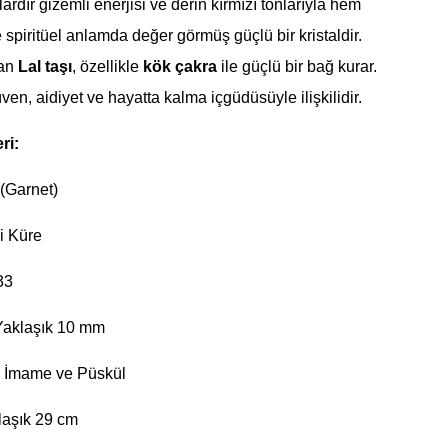
llardır gizemli enerjisi ve derin kırmızı tonlarıyla hem
 spiritüel anlamda değer görmüş güçlü bir kristaldir.
dan
Lal taşı
, özellikle
kök çakra
ile güçlü bir bağ kurar.
üven, aidiyet ve hayatta kalma içgüdüsüyle ilişkilidir.
ri:
(Garnet)
i Küre
33
aklaşık 10 mm
 İmame ve Püskül
aşık 29 cm