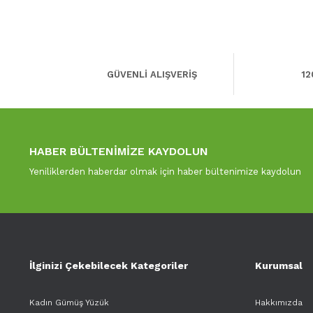
GÜVENLİ ALIŞVERİŞ
12
HABER BÜLTENİMİZE KAYDOLUN
Yeniliklerden haberdar olmak için haber bültenimize kaydolun
İlginizi Çekebilecek Kategoriler
Kurumsal
Kadın Gümüş Yüzük
Hakkımızda