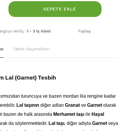
SEPETE EKLE
Paylaş
rgoya Veriliş :
1 - 3 İş Günü
sı
Taksit Seçenekleri
m Lal (Garnet) Tesbih
kırmızıdan turuncuya ve bazen mordan lila rengine kadar
erebilir.
Lal taşının
diğer adları
Granat
ve
Garnet
olarak
r bazen de halk arasında
Merhamet taşı
ile
Hayal
rak da söylenmektedir.
Lal taşı
, diğer adıyla
Garnet
veya