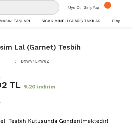
Üye Ol
-
Giriş Yap
MASAJ TAŞLARI
SICAK MİNELİ GÜMÜŞ TAKILAR
Blog
sim Lal (Garnet) Tesbih
DXWV4LPW6Z
L
02 TL
%20 indirim
r
teli Tesbih Kutusunda Gönderilmektedir!