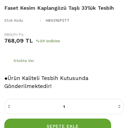
Faset Kesim Kaplangözü Taşlı 33'lük Tesbih
Stok Kodu
H8421GP2TT
960,11 TL
768,09 TL
%20 indirim
Stokta Var
●Ürün Kaliteli Tesbih Kutusunda
Gönderilmektedir!
SEPETE EKLE