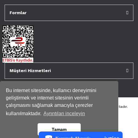
Formlar
Müşteri Hizmetleri
Bu internet sitesinde, kullanıcı deneyimini
geliştirmek ve internet sitesinin verimli
çalışmasını sağlamak amacıyla çerezler
Tüm kredi kartı bilgileriniz 256bit SSL Sertifikası ile korunmaktadır.
Genispencere.com Tüm Hakları Saklıdır.
kullanılmaktadır.
Ayrıntıları inceleyin
PCI-DSS Ödeme Güvenliği
Tamam
7/24 Canlı Destek