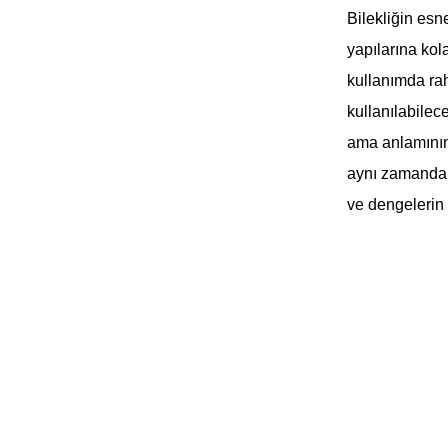
Bilekliğin esn
yapılarına ko
kullanımda ra
kullanılabile
ama anlamının
aynı zamanda k
ve dengelerin 