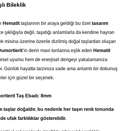
lı Bileklik
e
Hematit
taşlarının bir araya geldiği bu özel
tasarım
e şıklığıyla değil, taşıdığı anlamlarla da kendine hayran
ek misina üzerine özenle dizilmiş doğal taşlardan oluşan
umortierit
’in derin mavi tonlarına eşlik eden
Hematit
görsel uyumu hem de enerjisel dengeyi yakalamanıza
r. Günlük hayatta tarzınıza sade ama anlamlı bir dokunuş
ler için güzel bir seçenek.
ortierit Taş Ebadı: 8mm
m taşlar doğaldır, bu nedenle her taşın renk tonunda
e ufak farklılıklar gösterebilir.