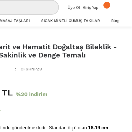
Üye Ol
-
Giriş Yap
MASAJ TAŞLARI
SICAK MİNELİ GÜMÜŞ TAKILAR
Blog
rit ve Hematit Doğaltaş Bileklik -
 Sakinlik ve Denge Temalı
CFGHNPZ8
 TL
%20 indirim
r
inde gönderilmektedir. Standart ölçü olan
18-19 cm