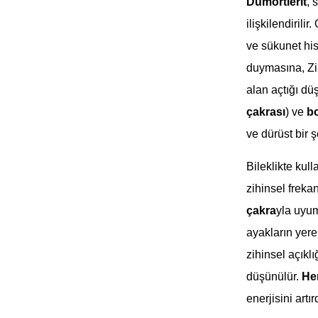
Dumortierit
, 
ilişkilendirili
ve sükunet hiss
duymasına, Zih
alan açtığı düş
çakrası
) ve
bo
ve dürüst bir 
Bileklikte kul
zihinsel freka
çakra
yla uyu
ayakların yer
zihinsel açıklı
düşünülür.
Hem
enerjisini artı