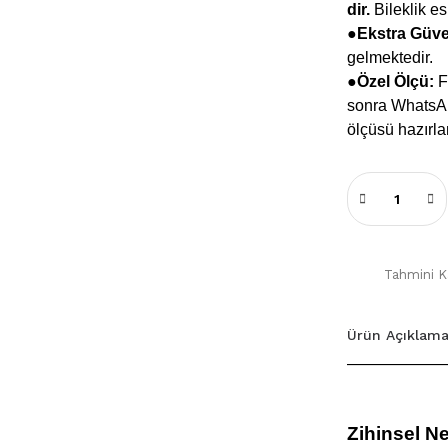
dir.
Bileklik e
●
Ekstra Güv
gelmektedir.
●Özel Ölçü:
Fa
sonra WhatsApp
ölçüsü hazırla
Tahmini Ka
Ürün Açıklama
Zihinsel Ne