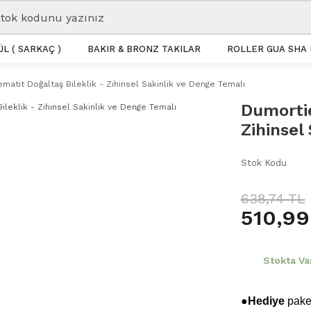
L ( SARKAÇ )
BAKIR & BRONZ TAKILAR
ROLLER GUA SHA 
matit Doğaltaş Bileklik - Zihinsel Sakinlik ve Denge Temalı
Dumortie
Zihinsel
Stok Kodu
638,74 TL
510,99
Stokta Va
●Hediye
paket