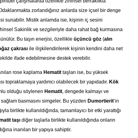
spiritüel çalışmalarda özellikle zihinsel berraklıkla
r. Odaklanmakta zorlandığınız anlarda size içsel bir denge
i sunabilir. Mistik anlamda ise, kişinin iç sesini
insel Sakinlik ve sezgileriyle daha rahat bağ kurmasına
ünülür. Bu taşın enerjisi, özellikle
üçüncü göz
(
alın
ğaz çakrası
ile ilişkilendirilerek kişinin kendini daha net
şekilde ifade edebilmesine destek verebilir.
lanılan rose kaplama
Hematit
taşları ise, bu yüksek
nsı topraklamaya yardımcı olabilecek bir yapıdadır.
Kök
mlu olduğu söylenen
Hematit
, dengede kalmayı ve
e sağlam basmasını simgeler. Bu yüzden
Dumortierit
’in
ğıyla birlikte kullanıldığında, tamamlayıcı bir etki yarattığı
atit taşı
diğer taşlarla birlikte kullanıldığında onların
rdığına inanılan bir yapıya sahiptir.