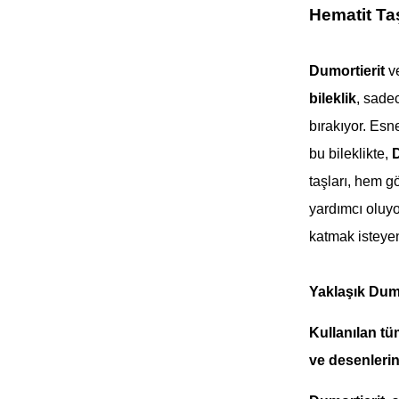
Hematit Taş
Dumortierit
v
bileklik
, sadec
bırakıyor. Esn
bu bileklikte,
D
taşları, hem 
yardımcı oluyo
katmak isteyen
Yaklaşık Dum
Kullanılan tü
ve desenlerind